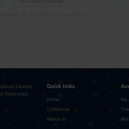
 browser for the next time I comment.
Quick links
Ac
bulous! Elevate
r little ones
Home
My 
Contact us
Tra
About us
Wis