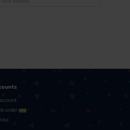
counts
account
ck order
NEW
hlist