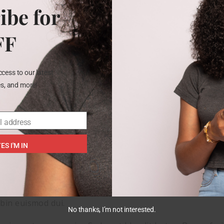
ibe for
FF
cess to our latest
les, and more!
lerisque tempus enim. Sed eget blandit lectus. Donec fac
l address
roin euismod dui.
ES I'M IN
mpus enim. Sed eget blandit lectus. Donec facilisis ornar
mpus enim. Sed eget blandit lectus. Donec facilisis ornar
bin euismod dui.
No thanks, I’m not interested.