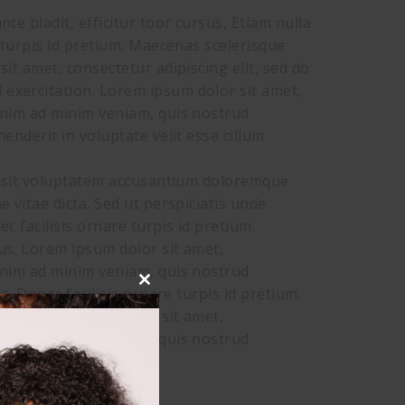
te bladit, efficitur toor cursus, Etiam nulla
e turpis id pretium. Maecenas scelerisque
it amet, consectetur adipiscing elit, sed do
 exercitation. Lorem ipsum dolor sit amet,
 enim ad minim veniam, quis nostrud
enderit in voluptate velit esse cillum
or sit voluptatem accusantium doloremque
 vitae dicta. Sed ut perspiciatis unde
c facilisis ornare turpis id pretium.
us. Lorem ipsum dolor sit amet,
 enim ad minim veniam, quis nostrud
s. Donec facilisis ornare turpis id pretium.
Close
us. Lorem ipsum dolor sit amet,
this
 enim ad minim veniam, quis nostrud
module