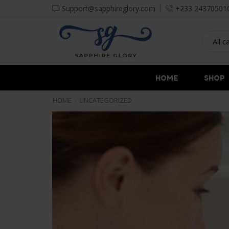
Support@sapphireglory.com
+233 24370501
HOME
SHOP
HOME
UNCATEGORIZED