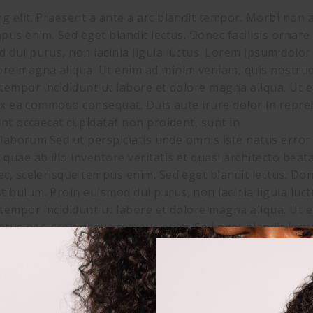
 elit. Praesent a ante a arc blandit tempor. Morbi non an
mpus enim. Sed eget blandit lectus. Donec facilisis ornar
dui purus, non lacinia ligula luctus. Lorem ipsum dolor s
ore magna aliqua. Ut enim ad minim veniam, quis nostrud
 tempor incididunt ut labore et dolore magna aliqua. Ut
 ex ea commodo consequat. Duis aute irure dolor in repreh
int occaecat cupidatat non proident, sunt in
st laborum.Sed ut perspiciatis unde omnis iste natus err
ae ab illo inventore veritatis et quasi architecto beatae
c, scelerisque tempus enim. Sed eget blandit lectus. Done
ibulum. Proin euismod dui purus, non lacinia ligula luct
 tempor incididunt ut labore et dolore magna aliqua. Ut
metus nec, scelerisque tempus enim. Sed eget blandit lectu
ibulum. Proin euismod dui purus, non lacinia ligula luct
 tempor incididunt ut labore et dolore magna aliqua. Ut