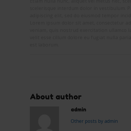
Etiam nulla nunc, aliquet vel metus nec, sce
scelerisque interdum dolor in vestibulum. P
adipiscing elit, sed do eiusmod tempor inci
Lorem ipsum dolor sit amet, consectetur ad
veniam, quis nostrud exercitation ullamco l
velit esse cillum dolore eu fugiat nulla pari
est laborum.
About author
admin
Other posts by admin