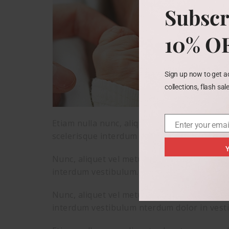
Subscr
10% O
Sign up now to get ac
collections, flash sa
Etiam nulla nunc, aliquet vel metus nec, sce
Enter your emai
Email
scelerisque interdum dolor in vestibulum. P
Y
Nunc, aliquet vel metus nec, scelerisque te
interdum vestibulum.
Nunc, aliquet vel metus nec, scelerisque te
interdum vestibulum nterdum dolor in vesti