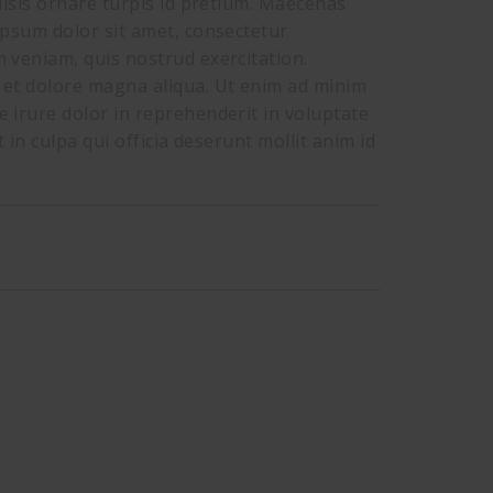
ilisis ornare turpis id pretium. Maecenas
ipsum dolor sit amet, consectetur
m veniam, quis nostrud exercitation.
e et dolore magna aliqua. Ut enim ad minim
e irure dolor in reprehenderit in voluptate
 in culpa qui officia deserunt mollit anim id