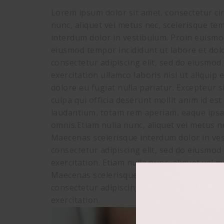
Lorem ipsum dolor sit amet, consectetur cing
nunc, aliquet vel metus nec, scelerisque te
interdum dolor in vestibulum. Proin euismod 
eiusmod tempor incididunt ut labore et dol
consectetur adipiscing elit, sed do eiusmod
exercitation ullamco laboris nisi ut aliquip
dolore eu fugiat nulla pariatur. Excepteur s
culpa qui officia deserunt mollit anim id e
laudantium, totam rem aperiam, eaque ipsa qu
omnis.Etiam nulla nunc, aliquet vel metus ne
Maecenas scelerisque interdum dolor in vest
consectetur adipiscing elit, sed do eiusmod
exercitation. Etiam nulla nunc, aliquet vel 
Maecenas scelerisque interdum dolor in vest
consectetur adipiscing elit, sed do eiusmod
exercitation.